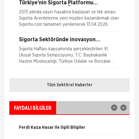
Türkiye’nin Sigorta Platformu
Sigortix.com 2000 Üye Sigorta
2013 yılında yayın hayatına başlayan ve tek amacı
Acentesi ile Yenilendi
Sigorta Acentelerine yeni müşteri kazandırmak olan
Sigortix.com tamamen yenilenerek 13.04.2026
tarihinde yüksek teknolojik altyapıs
Sigorta Sektöründe inovasyon
Konuşuldu
Sigorta Haftası kapsamında gerçekleştirilen VI.
Ulusal Sigorta Sempozyumu, T.C. Başbakanlık
Hazine Müsteşarlığı, Türkiye Odalar ve Borsalar
Birliği (TOBB) ve Türkiye Si
Nakliye Hasarı İçin Gerekli Bilgiler
Sağlığım Tamam Sigortası ile Effie
Ödülü!
Tüm Sektörel Haberler
Hayata geçirdiği ilkleri ve yenilikçi çözümleriyle
ONLİNE Dask Prim Hesaplama
sigorta sektörüne öncülük eden AXA Sigorta,
reklam ve pazarlama sektörünün en
Trafik Hasarı için Gerekli Bilgiler
FAYDALI BİLGİLER
Borçluyuz Ama Birikimi Seviyoruz
Yangın Hasarı ile ilgili Bilgiler
NN Hayat ve Emeklilik adına Nielsen tarafından ilki
Ferdi Kaza Hasar İle İlgili Bilgiler
Temmuz 2016’da 8 ilde 15 ve üzeri çalışanı olan
şirketlerin çalışanları ile yapılan geniş çaplı otomatik