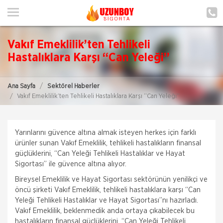
ANA SAYFA
HAKKIMIZDA
Vakıf Emeklilik’ten Tehlikeli
HİZMETLERİMİZ
Hastalıklara Karşı “Can Yeleği”
POLIÇE HATIRLAT
Ana Sayfa
Sektörel Haberler
Vakıf Emeklilik’ten Tehlikeli Hastalıklara Karşı “Can Yeleği”
İLETIŞIM
ŞUBELERIMIZ
Yarınlarını güvence altına almak isteyen herkes için farklı
ŞUBE BAŞVURUSU
ürünler sunan Vakıf Emeklilik, tehlikeli hastalıkların finansal
güçlüklerini, “Can Yeleği Tehlikeli Hastalıklar ve Hayat
Sigortası” ile güvence altına alıyor.
MÜŞTERI GIRIŞI
Bireysel Emeklilik ve Hayat Sigortası sektörünün yenilikçi ve
öncü şirketi Vakıf Emeklilik, tehlikeli hastalıklara karşı “Can
TEKLİF AL
Yeleği Tehlikeli Hastalıklar ve Hayat Sigortası”nı hazırladı.
Vakıf Emeklilik, beklenmedik anda ortaya çıkabilecek bu
hastalıkların finansal güçlüklerini, “Can Yeleği Tehlikeli