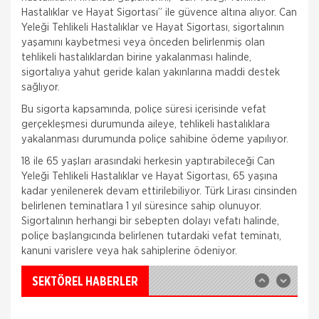
Hastalıklar ve Hayat Sigortası” ile güvence altına alıyor. Can
Yeleği Tehlikeli Hastalıklar ve Hayat Sigortası, sigortalının
yaşamını kaybetmesi veya önceden belirlenmiş olan
tehlikeli hastalıklardan birine yakalanması halinde,
sigortalıya yahut geride kalan yakınlarına maddi destek
sağlıyor.
Bu sigorta kapsamında, poliçe süresi içerisinde vefat
gerçekleşmesi durumunda aileye, tehlikeli hastalıklara
yakalanması durumunda poliçe sahibine ödeme yapılıyor.
Fare Kasko Kapsamında
18 ile 65 yaşları arasındaki herkesin yaptırabileceği Can
Yeleği Tehlikeli Hastalıklar ve Hayat Sigortası, 65 yaşına
Sigorta şirketleri ile sigortalılar arasındaki
kadar yenilenerek devam ettirilebiliyor. Türk Lirası cinsinden
uyuşmazlıkları çözen Sigorta Tahkim Komisyonu,
belirlenen teminatlara 1 yıl süresince sahip olunuyor.
sigortalı bir aracın aksamlarının fare tarafından
kemirilmesi nedeniyle sigorta şi
Sigortalının herhangi bir sebepten dolayı vefatı halinde,
poliçe başlangıcında belirlenen tutardaki vefat teminatı,
Sigortix.com - Sigorta Acentelerinin
kanuni varislere veya hak sahiplerine ödeniyor.
Gücü
www.sigortix.com Web Sitesi 01.10.2014 tarihi itibarı
ile yayına başlamıştır. Müşterileri Sigorta Acentelerini
SEKTÖREL HABERLER
neden tercih etmeleri gerektiği konusunda
bilgilendiren ve Sitedeki &Uu