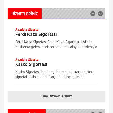
İş Yeri Sigortası
İş yeri Paket Sigortası siz iş yeri sahipleri
HİZMETLERİMİZ
düşünülerek mümkün olan tüm riskleri en ekonomik
şekilde kapsayabilmek için hazırlanmış bir sigorta
paketidi
Anadolu Sigorta
Ferdi Kaza Sigortası
Ferdi Kaza Sigortası Ferdi Kaza Sigortası, kişilerin
başlarına gelebilecek ani ve harici olaylar nedeniyle
uğrayabilecekleri bedensel zararları teminat altına
alır. Kaza sonucu öl&
Anadolu Sigorta
Kasko Sigortası
Kasko Sigortası, herhangi bir motorlu kara taşıtının
sigortalı kişinin iradesi dışında araç hareket
halindeyken ya da dururken hasara uğraması,
Nakliye Hasarı İçin Gerekli Bilgiler
çalınması, yanması ve kaza
Anadolu Sigorta
Konut Sigortası
Tüm Hizmetlerimiz
ONLİNE Dask Prim Hesaplama
Konut Sigortası, evinizi ve eşyalarınızı depremden
yangına, hırsızlıktan su baskınına bir çok riske karşı
Trafik Hasarı için Gerekli Bilgiler
koruma altına alan sigortalının kendini tam