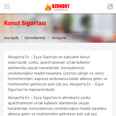
ANA SAYFA
HAKKIMIZDA
Konut Sigortası
HİZMETLERİMİZ
Ana Sayfa
Hizmetlerimiz
Aksigorta
Konut Sigortası
POLIÇE HATIRLAT
İLETIŞIM
Aksigorta Ev – Eşya Sigortası en kapsamlı konut
ŞUBELERIMIZ
sigortasıdır, çünkü; apartmanınızın ortak kullanım
alanlarında oluşan hasarlardan, komşularınıza
verebileceğiniz maddi hasarlara, ücretsiz çilingir ve camcı
ŞUBE BAŞVURUSU
hizmetlerinden, kapınıza ambulansa kadar aklınıza gelen ve
muhtemelen gelmeyen pek çok şey Aksigorta Ev – Eşya
MÜŞTERI GIRIŞI
Sigortası’nın kapsamındadır.
Aksigorta Ev – Eşya Sigortası’nı almalısınız çünkü:
apartmanınızın ortak kullanım alanlarında oluşan
TEKLİF AL
hasarlardan, komşularınıza verebileceğiniz maddi zararlara
aklınıza gelen ve muhtemelen gelmeyen pek çok şey