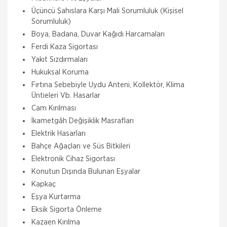
Üçüncü Şahıslara Karşı Mali Sorumluluk (Kişisel
Sorumluluk)
Boya, Badana, Duvar Kağıdı Harcamaları
Ferdi Kaza Sigortası
Yakıt Sızdırmaları
Hukuksal Koruma
Fırtına Sebebiyle Uydu Anteni, Kollektör, Klima
Üntieleri Vb. Hasarlar
Cam Kırılması
İkametgâh Değişiklik Masrafları
Elektrik Hasarları
Bahçe Ağaçları ve Süs Bitkileri
Elektronik Cihaz Sigortası
Aksigorta
Konutun Dışında Bulunan Eşyalar
Zorunlu Deprem Sigortası
Kapkaç
Zorunlu Deprem Sigortası depremin, deprem
Eşya Kurtarma
sonucu yangın, infilak, tsunami ve yer kaymasının
Eksik Sigorta Önleme
sigortalı binalarda neden olacağı hasarlara karşı
güvence sağlar. Teminatı Doğal Afetler
Kazaen Kırılma
Aksigorta