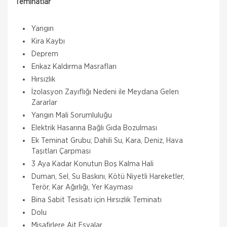
Teminatlar
Yangın
Kira Kaybı
Deprem
Enkaz Kaldırma Masrafları
Hırsızlık
İzolasyon Zayıflığı Nedeni ile Meydana Gelen
Zararlar
Yangın Mali Sorumluluğu
Elektrik Hasarına Bağlı Gıda Bozulması
Ek Teminat Grubu; Dahili Su, Kara, Deniz, Hava
Taşıtları Çarpması
3 Aya Kadar Konutun Boş Kalma Hali
Duman, Sel, Su Baskını, Kötü Niyetli Hareketler,
Terör, Kar Ağırlığı, Yer Kayması
Bina Sabit Tesisatı için Hırsızlık Teminatı
Dolu
Misafirlere Ait Eşyalar