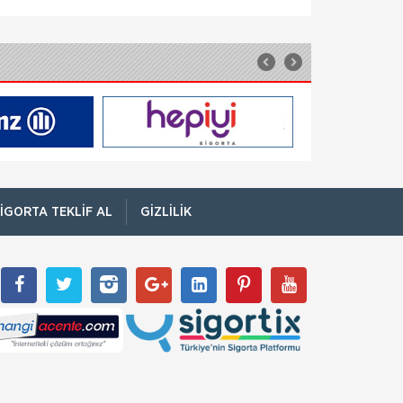
Kesemez Hale Geldi
İskenderun Sigorta Acenteleri Derneği
(İSADER) Başkanı Yasin Keleş, zorunlu trafik
sigortası poliçelerinin sorunlu hale geldiğini
belirterek, “Motorlu Araçlar Zorunlu
TARSİM; Sigorta Sadece Zor
Zamanlarda Hatırlanmamalı
Tarım Sigortaları Havuzundan (TARSİM)
yapılan açıklamada sigortanın sadece zor
zamanlarda hatırlanılmaması gerektiğini
belirtti. Tarım Sigortaları Havuzu (TARSİM),
sigorta bilin
IGORTA TEKLIF AL
GIZLILIK
TSEV’den Kısa Süreli Eğitim
Programları
TSEV’in sektöre her ay düzenli olarak
sunduğu Kısa Süreli Eğitim Programları
haziran ayında da yenilenen içerikleriyle
sektör ve ilgililere sunuluyor. Yangın,
Doğa Sigorta’da Adnan Sığın Genel
Müdür Yardımcısı Oldu
Doğa Sigorta’da önemli bir atama gerçekleşti.
Geçtiğimiz yıldan beri Doğa Sigorta’da Güney
Doğu Akdeniz ve Akdeniz Bölgelerinden
sorumlu Satış Grup M&u