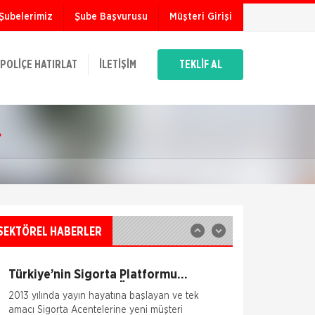
Şubelerimiz
Şube Başvurusu
Müşteri Girişi
TSEV yeni mezunlarını verdi.
Türk Sigorta Enstitüsü Vakfı (TSEV), 2012-
2013 akademik yılında Temel Sigortacılık
POLIÇE HATIRLAT
İLETIŞIM
TEKLİF AL
Eğitim Programı ve İleri Düzey Sigortacılık
Eğitim Programı’nın çeşitl
Fare Kasko Kapsamında
.
Sigorta şirketleri ile sigortalılar arasındaki
uyuşmazlıkları çözen Sigorta Tahkim
Komisyonu, sigortalı bir aracın aksamlarının
fare tarafından kemirilmesi nedeniyle sigorta
şi
Sigortix.com - Sigorta
Acentelerinin Gücü
www.sigortix.com Web Sitesi 01.10.2014 tarihi
itibarı ile yayına başlamıştır. Müşterileri Sigorta
SEKTÖREL HABERLER
Acentelerini neden tercih etmeleri gerektiği
konusunda bilgilendiren ve Sitedeki &Uu
Türkiye’nin Sigorta Platformu
Sigortix.com 2000 Üye Sigorta
2013 yılında yayın hayatına başlayan ve tek
Acentesi ile Yenilendi
amacı Sigorta Acentelerine yeni müşteri