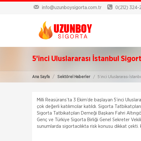
info@uzunboysigorta.com.tr
0(212) 324-
5’inci Uluslararası İstanbul Sigor
Ana Sayfa
Sektörel Haberler
5’inci Uluslararası İstanb
Milli Reasürans’ta 3 Ekim’de başlayan 5’inci Ulusla
çok değerli katılımcılar katıldı. Sigorta Tatbikatçıl
Sigorta Tatbikatçıları Derneği Başkanı Fahri Altıng
Genç ve Türkiye Sigorta Birliği Genel Sekreter Vek
sunumlarda sigortacılıkta risk konusu dikkat çekti