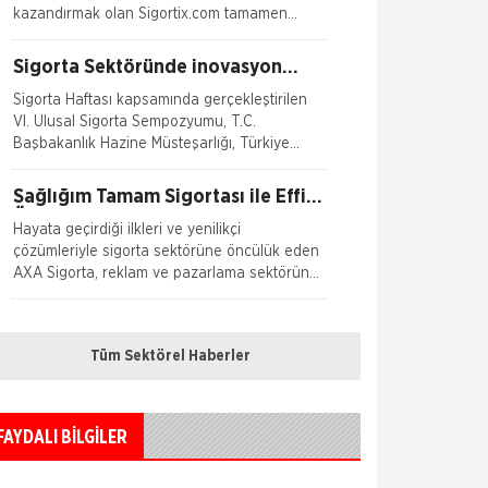
kazandırmak olan Sigortix.com tamamen
yenilenerek 13.04.2026 tarihinde yüksek
teknolojik altyapıs
Sigorta Sektöründe inovasyon
Konuşuldu
Sigorta Haftası kapsamında gerçekleştirilen
VI. Ulusal Sigorta Sempozyumu, T.C.
Başbakanlık Hazine Müsteşarlığı, Türkiye
Odalar ve Borsalar Birliği (TOBB) ve Türkiye
Si
Sağlığım Tamam Sigortası ile Effie
Ödülü!
Hayata geçirdiği ilkleri ve yenilikçi
çözümleriyle sigorta sektörüne öncülük eden
AXA Sigorta, reklam ve pazarlama sektörünün
en
Borçluyuz Ama Birikimi Seviyoruz
Tüm Sektörel Haberler
NN Hayat ve Emeklilik adına Nielsen
tarafından ilki Temmuz 2016’da 8 ilde 15 ve
üzeri çalışanı olan şirketlerin çalışanları ile
yapılan geniş çaplı otomatik
FAYDALI BİLGİLER
Kadınlar Emeklilikte İyi Maaş,
Erkekler Güvence Arıyor