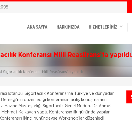
2095
ANA SAYFA
HAKKIMIZDA
HİZMETLERİMİZ
tacılık Konferansı Milli Reasürans’ta yapıldı
ul Sigortacılık Konferansı Milli Reasürans’ta yapıldı.
rarası İstanbul Sigortacılık Konferansı’na Türkiye ve dünyadan
arı Derneği'nin düzenlediği konferansın açılış konuşmalarını
öz, Hazine Müsteşarlığı Sigortacılık Genel Müdürü Dr. Ahmet
ili Mehmet Kalkavan yaptı. Konferansın ilk gününde yapılan
. Konferansın ikinci günündeyse Workshop’lar düzenledi.