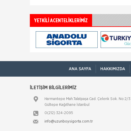
YETKİLİ ACENTELİKLERİMİZ
ANA SAYFA
HAKKIMIZDA
İLETİŞİM BİLGİLERİMİZ
Harmantepe Mah.Talatpaşa Cad. Çelenk Sok. No:2/3
Gültepe Kağıthane İstanbul
0(212) 324-2095
info@uzunboysigorta.com.tr