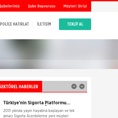
Şubelerimiz
Şube Başvurusu
Müşteri Girişi
TSEV yeni mezunlarını verdi.
Türk Sigorta Enstitüsü Vakfı (TSEV), 2012-
2013 akademik yılında Temel Sigortacılık
POLIÇE HATIRLAT
İLETIŞIM
TEKLİF AL
Eğitim Programı ve İleri Düzey Sigortacılık
Eğitim Programı’nın çeşitl
Fare Kasko Kapsamında
Sigorta şirketleri ile sigortalılar arasındaki
uyuşmazlıkları çözen Sigorta Tahkim
Komisyonu, sigortalı bir aracın aksamlarının
fare tarafından kemirilmesi nedeniyle sigorta
şi
Sigortix.com - Sigorta
Acentelerinin Gücü
www.sigortix.com Web Sitesi 01.10.2014 tarihi
itibarı ile yayına başlamıştır. Müşterileri Sigorta
SEKTÖREL HABERLER
Acentelerini neden tercih etmeleri gerektiği
konusunda bilgilendiren ve Sitedeki &Uu
Türkiye’nin Sigorta Platformu
Sigortix.com 2000 Üye Sigorta
2013 yılında yayın hayatına başlayan ve tek
Acentesi ile Yenilendi
amacı Sigorta Acentelerine yeni müşteri