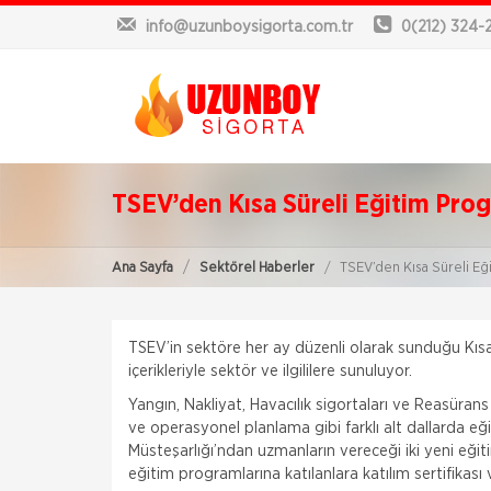
info@uzunboysigorta.com.tr
0(212) 324-
TSEV’den Kısa Süreli Eğitim Pro
Ana Sayfa
Sektörel Haberler
TSEV’den Kısa Süreli Eğ
TSEV’in sektöre her ay düzenli olarak sunduğu Kısa
içerikleriyle sektör ve ilgililere sunuluyor.
Yangın, Nakliyat, Havacılık sigortaları ve Reasürans 
ve operasyonel planlama gibi farklı alt dallarda e
Müsteşarlığı’ndan uzmanların vereceği iki yeni eğitim
eğitim programlarına katılanlara katılım sertifikası v