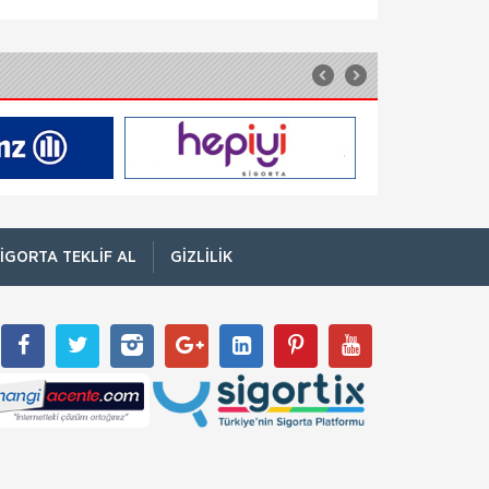
Kesemez Hale Geldi
İskenderun Sigorta Acenteleri Derneği
(İSADER) Başkanı Yasin Keleş, zorunlu trafik
sigortası poliçelerinin sorunlu hale geldiğini
belirterek, “Motorlu Araçlar Zorunlu
TARSİM; Sigorta Sadece Zor
Zamanlarda Hatırlanmamalı
Tarım Sigortaları Havuzundan (TARSİM)
yapılan açıklamada sigortanın sadece zor
zamanlarda hatırlanılmaması gerektiğini
belirtti. Tarım Sigortaları Havuzu (TARSİM),
sigorta bilin
IGORTA TEKLIF AL
GIZLILIK
TSEV’den Kısa Süreli Eğitim
Programları
TSEV’in sektöre her ay düzenli olarak
sunduğu Kısa Süreli Eğitim Programları
haziran ayında da yenilenen içerikleriyle
sektör ve ilgililere sunuluyor. Yangın,
Doğa Sigorta’da Adnan Sığın Genel
Müdür Yardımcısı Oldu
Doğa Sigorta’da önemli bir atama gerçekleşti.
Geçtiğimiz yıldan beri Doğa Sigorta’da Güney
Doğu Akdeniz ve Akdeniz Bölgelerinden
sorumlu Satış Grup M&u