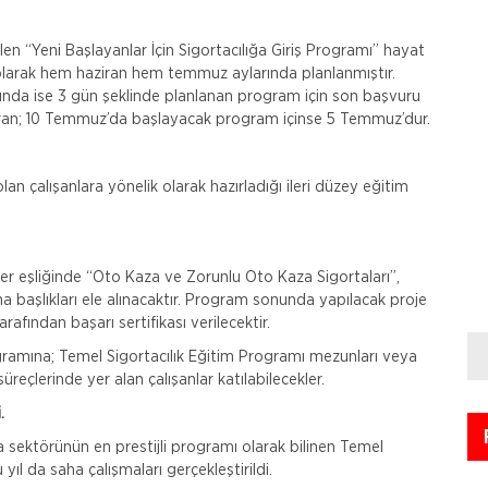
en “Yeni Başlayanlar İçin Sigortacılığa Giriş Programı” hayat
m olarak hem haziran hem temmuz aylarında planlanmıştır.
lığında ise 3 gün şeklinde planlanan program için son başvuru
aziran; 10 Temmuz’da başlayacak program içinse 5 Temmuz’dur.
an çalışanlara yönelik olarak hazırladığı ileri düzey eğitim
eşliğinde “Oto Kaza ve Zorunlu Oto Kaza Sigortaları”,
na başlıkları ele alınacaktır. Program sonunda yapılacak proje
afından başarı sertifikası verilecektir.
ramına; Temel Sigortacılık Eğitim Programı mezunları veya
süreçlerinde yer alan çalışanlar katılabilecekler.
.
a sektörünün en prestijli programı olarak bilinen Temel
yıl da saha çalışmaları gerçekleştirildi.