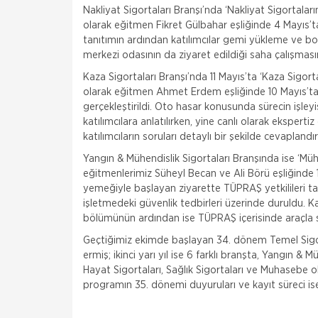
Nakliyat Sigortaları Branşı’nda ‘Nakliyat Sigortalar
olarak eğitmen Fikret Gülbahar eşliğinde 4 Mayıs’ta 
tanıtımın ardından katılımcılar gemi yükleme ve bo
merkezi odasının da ziyaret edildiği saha çalışması
Kaza Sigortaları Branşı’nda 11 Mayıs’ta ‘Kaza Sigor
olarak eğitmen Ahmet Erdem eşliğinde 10 Mayıs’ta 
gerçekleştirildi. Oto hasar konusunda sürecin işleyi
katılımcılara anlatılırken, yine canlı olarak ekspertiz
katılımcıların soruları detaylı bir şekilde cevapland
Yangın & Mühendislik Sigortaları Branşında ise ‘Mü
eğitmenlerimiz Süheyl Becan ve Ali Börü eşliğinde 1
yemeğiyle başlayan ziyarette TÜPRAŞ yetkilileri ta
işletmedeki güvenlik tedbirleri üzerinde duruldu. Ka
bölümünün ardından ise TÜPRAŞ içerisinde araçla s
Geçtiğimiz ekimde başlayan 34. dönem Temel Sigorta
ermiş; ikinci yarı yıl ise 6 farklı branşta, Yangın & M
Hayat Sigortaları, Sağlık Sigortaları ve Muhasebe 
programın 35. dönemi duyuruları ve kayıt süreci 