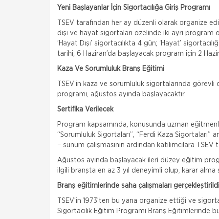
Yeni Başlayanlar İçin Sigortacılığa Giriş Programı
TSEV tarafından her ay düzenli olarak organize edil
dışı ve hayat sigortaları özelinde iki ayrı progra
‘Hayat Dışı’ sigortacılıkta 4 gün; ‘Hayat’ sigortacı
tarihi, 6 Haziran’da başlayacak program için 2 H
Kaza Ve Sorumluluk Branş Eğitimi
TSEV’in kaza ve sorumluluk sigortalarında görevli ol
programı, ağustos ayında başlayacaktır.
Sertifika Verilecek
Program kapsamında, konusunda uzman eğitmenler 
“Sorumluluk Sigortaları”, “Ferdi Kaza Sigortaları” a
– sunum çalışmasının ardından katılımcılara TSEV tar
Ağustos ayında başlayacak ileri düzey eğitim prog
ilgili branşta en az 3 yıl deneyimli olup, karar alma 
Branş eğitimlerinde saha çalışmaları gerçekleştirildi
TSEV’in 1973’ten bu yana organize ettiği ve sigort
Sigortacılık Eğitim Programı Branş Eğitimlerinde bu 