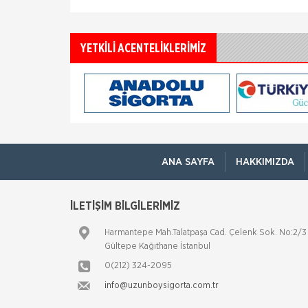
YETKİLİ ACENTELİKLERİMİZ
ANA SAYFA
HAKKIMIZDA
İLETİŞİM BİLGİLERİMİZ
Harmantepe Mah.Talatpaşa Cad. Çelenk Sok. No:2/3
Gültepe Kağıthane İstanbul
0(212) 324-2095
info@uzunboysigorta.com.tr