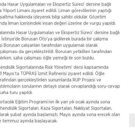
ında Hasar Uygulamaları ve Ekspertiz Süreci’ dersine bağlı
Yılport Limanı ziyaret edildi. Liman görevlilerinin yaptığı
şaltma hakkında izleyerek bilgi sahibi oldular. Gözetim
nda liman içerisindeki insan değeri üzerine de vurgu yapıldı.
talarında Hasar Uygulamaları ve Ekspertiz Süreci’ dersine bağlı
İstinye’de Borusan Oto’ya gidilerek burada bir çalışma
şi Borusan çalışanları tarafından uygulamalı olarak
 çalışması da gerçekleştirildi. Borusan yetkilileri tarafından
ırılırken, saha çalışması öğle yemeği ile son buldu.
hendislik Sigortalarında Risk Yönetimi’ dersi kapsamında
1 Mayıs’ta TÜPRAŞ İzmit Rafinerisi ziyaret edildi. Öğle
rafından gerçekleştirilen sunumlarda RUP Projesi ve
tılımcıların sorularının detaylı olarak cevaplandığı soru-cevap
aha turu yapıldı.
cılık Eğitim Programı’nın ilk yarı yılı ocak ayında sona
ühendislik Sigortaları, Kaza Sigortaları, Nakliyat Sigortaları,
olarak şubat ayında başlamıştı. Mayıs ayında sona erecek olan
ise temmuz ayında başlayacak.