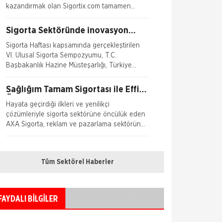
kazandırmak olan Sigortix.com tamamen
yenilenerek 13.04.2026 tarihinde yüksek
teknolojik altyapıs
Sigorta Sektöründe inovasyon
Konuşuldu
Sigorta Haftası kapsamında gerçekleştirilen
VI. Ulusal Sigorta Sempozyumu, T.C.
Başbakanlık Hazine Müsteşarlığı, Türkiye
Odalar ve Borsalar Birliği (TOBB) ve Türkiye
Si
Sağlığım Tamam Sigortası ile Effie
Ödülü!
Hayata geçirdiği ilkleri ve yenilikçi
çözümleriyle sigorta sektörüne öncülük eden
AXA Sigorta, reklam ve pazarlama sektörünün
en
Borçluyuz Ama Birikimi Seviyoruz
Tüm Sektörel Haberler
NN Hayat ve Emeklilik adına Nielsen
tarafından ilki Temmuz 2016’da 8 ilde 15 ve
üzeri çalışanı olan şirketlerin çalışanları ile
yapılan geniş çaplı otomatik
FAYDALI BİLGİLER
Kadınlar Emeklilikte İyi Maaş,
Erkekler Güvence Arıyor