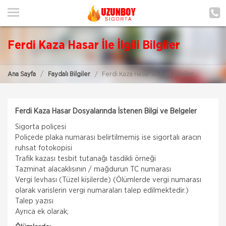
ANA SAYFA
HAKKIMIZDA
Ferdi Kaza Hasar İle İlgili Bilgiler
HİZMETLERİMİZ
Ana Sayfa
Faydalı Bilgiler
Ferdi Kaza Hasar İle İlgili Bilgiler
POLIÇE HATIRLAT
İLETIŞIM
Ferdi Kaza Hasar Dosyalarında İstenen Bilgi ve Belgeler
ŞUBELERIMIZ
Sigorta poliçesi
Poliçede plaka numarası belirtilmemiş ise sigortalı aracın
ŞUBE BAŞVURUSU
ruhsat fotokopisi
Trafik kazası tesbit tutanağı tasdikli örneği
Tazminat alacaklısının / mağdurun TC numarası
MÜŞTERI GIRIŞI
Vergi levhası (Tüzel kişilerde) (Ölümlerde vergi numarası
olarak varislerin vergi numaraları talep edilmektedir.)
Talep yazısı
TEKLİF AL
Ayrıca ek olarak;