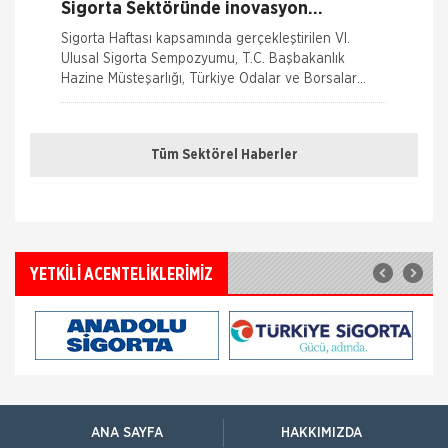
Sigorta Sektöründe inovasyon
Konuşuldu
Sigorta Haftası kapsamında gerçekleştirilen VI.
Ulusal Sigorta Sempozyumu, T.C. Başbakanlık
Hazine Müsteşarlığı, Türkiye Odalar ve Borsalar
Birliği (TOBB) ve Türkiye Si
Sağlığım Tamam Sigortası ile Effie
Ödülü!
Tüm Sektörel Haberler
Hayata geçirdiği ilkleri ve yenilikçi çözümleriyle
sigorta sektörüne öncülük eden AXA Sigorta,
reklam ve pazarlama sektörünün en
Borçluyuz Ama Birikimi Seviyoruz
YETKİLİ ACENTELİKLERİMİZ
NN Hayat ve Emeklilik adına Nielsen tarafından ilki
Temmuz 2016’da 8 ilde 15 ve üzeri çalışanı olan
şirketlerin çalışanları ile yapılan geniş çaplı otomatik
Kadınlar Emeklilikte İyi Maaş, Erkekler
Güvence Arıyor
Bireysel emeklilik ve hayat sigortası şirketi AvivaSA,
gençlerin bireysel emeklilik sistemine yaklaşımını ve
ANA SAYFA
HAKKIMIZDA
tasarruf alışkanlıklarını öğrenmek amacıyla, Yöntem