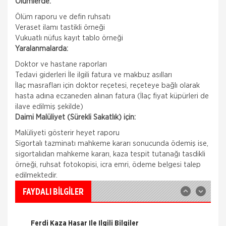
Ölümlerde:
Ölüm raporu ve defin ruhsatı
Veraset ilamı tastikli örneği
Vukuatlı nüfus kayıt tablo örneği
Yaralanmalarda:
Doktor ve hastane raporları
Tedavi giderleri İle ilgili fatura ve makbuz asılları
İlaç masrafları için doktor reçetesi, reçeteye bağlı olarak
hasta adına eczaneden alınan fatura (İlaç fiyat küpürleri de
ilave edilmiş şekilde)
Daimi Malüliyet (Sürekli Sakatlık) için:
Malüliyeti gösterir heyet raporu
Nakliye Hasarı İçin Gerekli Bilgiler
Sigortalı tazminatı mahkeme kararı sonucunda ödemiş ise,
sigortalıdan mahkeme kararı, kaza tespit tutanağı tasdikli
ONLİNE Dask Prim Hesaplama
örneği, ruhsat fotokopisi, icra emri, ödeme belgesi talep
edilmektedir.
Trafik Hasarı için Gerekli Bilgiler
FAYDALI BİLGİLER
Yangın Hasarı ile ilgili Bilgiler
Ferdi Kaza Hasar İle İlgili Bilgiler