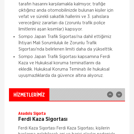
tarafın hasarını karşılamakla kalmıyor, trafiğe
çıktığınız anda otomobilinizde bulunan kişiler için
vefat ve sürekli sakatlık hallerini ve 3. şahıslara
vereceğiniz zararları da (zorunlu trafik poliçe
limitlerini aşan kısımlar) kapsıyor.
Sompo Japan Trafik Sigortası'na dahil ettiğimiz
Aksigorta
İhtiyari Mali Sorumluluk ile Zorunlu Trafik
Zorunlu Deprem Sigortası
Sigortası'nda belirlenen limiti daha da yükselttik.
Sompo Japan Trafik Sigortası kapsamına Ferdi
Zorunlu Deprem Sigortası depremin, deprem
Kaza ve Hukuksal koruma teminatlarını da
sonucu yangın, infilak, tsunami ve yer kaymasının
sigortalı binalarda neden olacağı hasarlara karşı
ekledik. Hukuksal Koruma Teminatı ile hukuksal
güvence sağlar. Teminatı Doğal Afetler
uyuşmazlıklarda da güvence altına alıyoruz.
Aksigorta
İş Yeri Sigortası
İş yeri Paket Sigortası siz iş yeri sahipleri
HİZMETLERİMİZ
düşünülerek mümkün olan tüm riskleri en ekonomik
şekilde kapsayabilmek için hazırlanmış bir sigorta
paketidi
Anadolu Sigorta
Ferdi Kaza Sigortası
Ferdi Kaza Sigortası Ferdi Kaza Sigortası, kişilerin