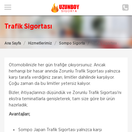
ANA SAYFA
HAKKIMIZDA
Trafik Sigortası
HİZMETLERİMİZ
Ana Sayfa
Hizmetlerimiz
Sompo Sigorta
Trafik Sigortası
POLIÇE HATIRLAT
İLETIŞIM
Otomobilinizle her gün trafiğe çıkıyorsunuz. Ancak
ŞUBELERIMIZ
herhangi bir hasar anında Zorunlu Trafik Sigortası yalnızca
karşı tarafa verdiğiniz zararı, limitler dahilinde karşılıyor.
Çoğu zaman da bu limitler yetersiz kalıyor.
ŞUBE BAŞVURUSU
Bizler, ihtiyaçlarınızı düşündük ve Zorunlu Trafik Sigortası'nı
ekstra teminatlarla genişleterek, tam size göre bir ürün
MÜŞTERI GIRIŞI
hazırladık;
Avantajları;
TEKLİF AL
Sompo Japan Trafik Sigortası yalnızca karşı