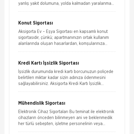
yanlış yakıt dolumuna, yolda kalmadan yaralanmaya
kadar birçok riske karş�
Konut Sigortası
Aksigorta Ev – Eşya Sigortası en kapsamlı konut
sigortasıdır, çünkü; apartmanınızın ortak kullanım
alanlarında oluşan hasarlardan, komşularınıza
verebile
Kredi Kartı İşsizlik Sigortası
İşsizlik durumunda kredi kartı borcunuzun poliçede
belirtilen miktar kadar sizin adınıza ödenmesini
sağlayabilirsiniz. Aksigorta Kredi Kartı İşsizlik
Sigortası’ndan
Mühendislik Sigortası
Elektronik Cihaz Sigortaları Bu teminat ile elektronik
cihazların önceden bilinmeyen ani ve beklenmedik
her türlü sebepten, işletme personelinin veya
üçüncü