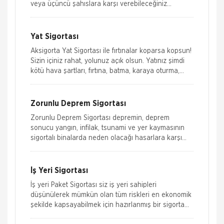
veya üçüncü şahıslara karşı verebileceğiniz
hasarları gü
Yat Sigortası
Aksigorta Yat Sigortası ile fırtınalar koparsa kopsun!
Sizin içiniz rahat, yolunuz açık olsun. Yatınız şimdi
kötü hava şartları, fırtına, batma, karaya oturma,
&cced
Zorunlu Deprem Sigortası
Zorunlu Deprem Sigortası depremin, deprem
sonucu yangın, infilak, tsunami ve yer kaymasının
sigortalı binalarda neden olacağı hasarlara karşı
güvence sağlar. Teminatı Doğal Afetler
İş Yeri Sigortası
Aksigorta
Zorunlu Deprem Sigortası
İş yeri Paket Sigortası siz iş yeri sahipleri
düşünülerek mümkün olan tüm riskleri en ekonomik
Zorunlu Deprem Sigortası depremin, deprem
şekilde kapsayabilmek için hazırlanmış bir sigorta
sonucu yangın, infilak, tsunami ve yer kaymasının
paketidi
sigortalı binalarda neden olacağı hasarlara karşı