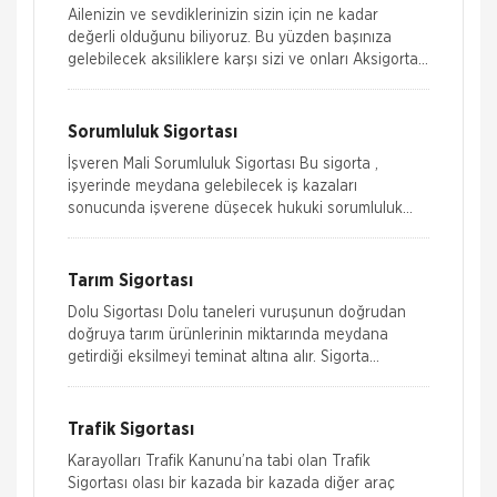
Ailenizin ve sevdiklerinizin sizin için ne kadar
değerli olduğunu biliyoruz. Bu yüzden başınıza
gelebilecek aksiliklere karşı sizi ve onları Aksigorta
güvencesine alıyoruz.
Sorumluluk Sigortası
İşveren Mali Sorumluluk Sigortası Bu sigorta ,
işyerinde meydana gelebilecek iş kazaları
sonucunda işverene düşecek hukuki sorumluluk
nedeniyle işverene bir hizmet akdi ile bağlı ve
Tarım Sigortası
Dolu Sigortası Dolu taneleri vuruşunun doğrudan
doğruya tarım ürünlerinin miktarında meydana
getirdiği eksilmeyi teminat altına alır. Sigorta
Teminatı, tarlada yetiştirilen
Trafik Sigortası
Karayolları Trafik Kanunu’na tabi olan Trafik
Sigortası olası bir kazada bir kazada diğer araç