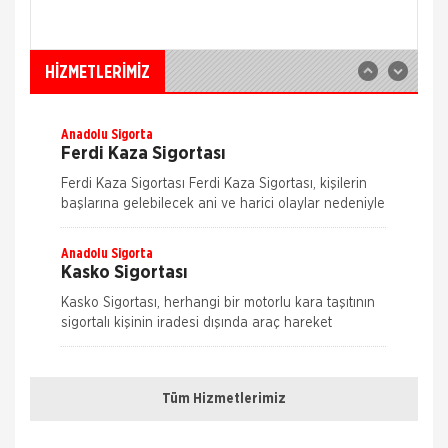
güvence sağlar. Teminatı Doğal Afetler
Aksigorta
İş Yeri Sigortası
İş yeri Paket Sigortası siz iş yeri sahipleri
HİZMETLERİMİZ
düşünülerek mümkün olan tüm riskleri en ekonomik
şekilde kapsayabilmek için hazırlanmış bir sigorta
paketidi
Anadolu Sigorta
Ferdi Kaza Sigortası
Ferdi Kaza Sigortası Ferdi Kaza Sigortası, kişilerin
başlarına gelebilecek ani ve harici olaylar nedeniyle
uğrayabilecekleri bedensel zararları teminat altına
alır. Kaza sonucu öl&
Anadolu Sigorta
Kasko Sigortası
Kasko Sigortası, herhangi bir motorlu kara taşıtının
sigortalı kişinin iradesi dışında araç hareket
halindeyken ya da dururken hasara uğraması,
Nakliye Hasarı İçin Gerekli Bilgiler
çalınması, yanması ve kaza
Anadolu Sigorta
Konut Sigortası
Tüm Hizmetlerimiz
ONLİNE Dask Prim Hesaplama
Konut Sigortası, evinizi ve eşyalarınızı depremden
yangına, hırsızlıktan su baskınına bir çok riske karşı