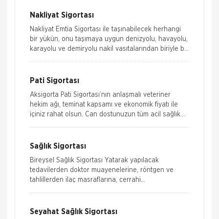
Nakliyat Sigortası
Nakliyat Emtia Sigortası ile taşınabilecek herhangi
bir yükün, onu taşımaya uygun denizyolu, havayolu,
karayolu ve demiryolu nakil vasıtalarından biriyle bir
yerden başka bir yere ta
Pati Sigortası
Aksigorta Pati Sigortası’nın anlaşmalı veteriner
hekim ağı, teminat kapsamı ve ekonomik fiyatı ile
içiniz rahat olsun. Can dostunuzun tüm acil sağlık
ihtiyaçları g&
Sağlık Sigortası
Bireysel Sağlık Sigortası Yatarak yapılacak
tedavilerden doktor muayenelerine, röntgen ve
tahlillerden ilaç masraflarına, cerrahi
müdahalelerden doğuma kadar sizin, dilerseni
Seyahat Sağlık Sigortası