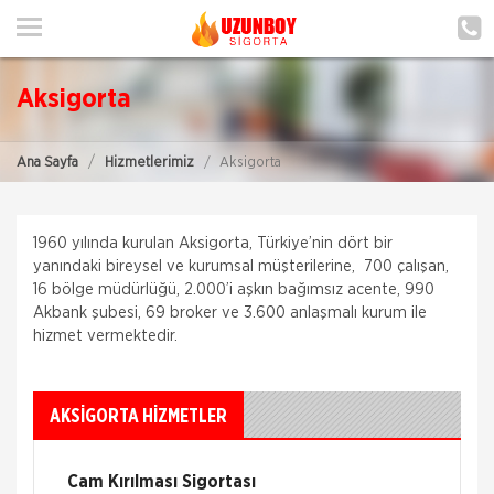
ANA SAYFA
HAKKIMIZDA
Aksigorta
HİZMETLERİMİZ
Ana Sayfa
Hizmetlerimiz
Aksigorta
POLIÇE HATIRLAT
İLETIŞIM
1960 yılında kurulan Aksigorta, Türkiye’nin dört bir
ŞUBELERIMIZ
yanındaki bireysel ve kurumsal müşterilerine, 700 çalışan,
16 bölge müdürlüğü, 2.000’i aşkın bağımsız acente, 990
Akbank şubesi, 69 broker ve 3.600 anlaşmalı kurum ile
ŞUBE BAŞVURUSU
hizmet vermektedir.
MÜŞTERI GIRIŞI
AKSIGORTA HİZMETLER
TEKLİF AL
Cam Kırılması Sigortası