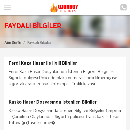
ANA SAYFA
HAKKIMIZDA
FAYDALI BİLGİLER
HİZMETLERİMİZ
Ana Sayfa
Faydalı Bilgiler
POLIÇE HATIRLAT
İLETIŞIM
Ferdi Kaza Hasar İle İlgili Bilgiler
ŞUBELERIMIZ
Ferdi Kaza Hasar Dosyalarında İstenen Bilgi ve Belgeler
Sigorta poliçesi Poliçede plaka numarası belirtilmemiş ise
ŞUBE BAŞVURUSU
sigortalı aracın ruhsat fotokopisi Trafik kazası
MÜŞTERI GIRIŞI
Kasko Hasar Dosyasında İstenilen Bilgiler
Kasko Hasar Dosyalarında İstenen Bilgi ve Belgeler Çarpma
TEKLİF AL
– Çarpılma Olaylarında : Sigorta poliçesi Trafik kazası tespit
tutanağı (tasdikli örne�