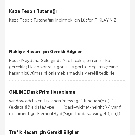
Kaza Tespit Tutanağı
Kaza Tespit Tutanağını İndirmek İçin Lütfen TIKLAYINIZ
Nakliye Hasarı İçin Gerekli Bilgiler
Hasar Meydana Geldiğinde Yapılacak İşlemler Riziko
gerçekleştikten sonra, sigortalı, sigortali degilmisçesine
hasarin büyümesini önlemek amaciyla gerekli tedbirle
ONLİNE Dask Prim Hesaplama
window.addEventListener('message', function(e) { if
(e.data && e.data.type === 'dask-widget-height') { var f =
document.getElementById('sigortix-dask-widget'); if (f)
f.height = e.data.height; } });Si
Trafik Hasarı için Gerekli Bilgiler