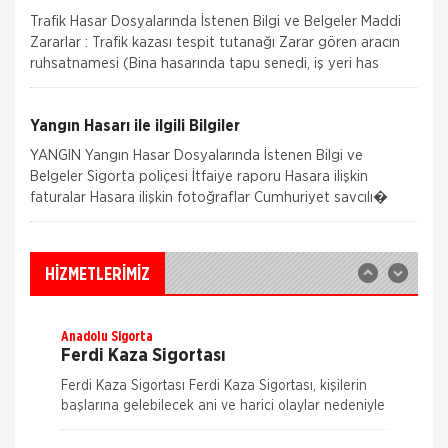
Trafik Hasar Dosyalarında İstenen Bilgi ve Belgeler Maddi
Zararlar : Trafik kazası tespit tutanağı Zarar gören aracın
ruhsatnamesi (Bina hasarında tapu senedi, iş yeri has
Aksigorta
Zorunlu Deprem Sigortası
Yangın Hasarı ile ilgili Bilgiler
Zorunlu Deprem Sigortası depremin, deprem
YANGIN Yangın Hasar Dosyalarında İstenen Bilgi ve
sonucu yangın, infilak, tsunami ve yer kaymasının
Belgeler Sigorta poliçesi İtfaiye raporu Hasara ilişkin
sigortalı binalarda neden olacağı hasarlara karşı
faturalar Hasara ilişkin fotoğraflar Cumhuriyet savcılı�
güvence sağlar. Teminatı Doğal Afetler
Aksigorta
İş Yeri Sigortası
İş yeri Paket Sigortası siz iş yeri sahipleri
HİZMETLERİMİZ
düşünülerek mümkün olan tüm riskleri en ekonomik
şekilde kapsayabilmek için hazırlanmış bir sigorta
paketidi
Anadolu Sigorta
Ferdi Kaza Sigortası
Ferdi Kaza Sigortası Ferdi Kaza Sigortası, kişilerin
başlarına gelebilecek ani ve harici olaylar nedeniyle
uğrayabilecekleri bedensel zararları teminat altına
alır. Kaza sonucu öl&